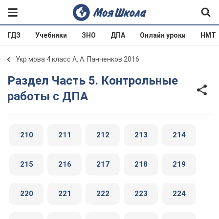
ГДЗ
Учебники
ЗНО
ДПА
Онлайн уроки
НМТ
Укр мова 4 класс А. А. Панченков 2016
Раздел Часть 5. Контрольные
работы с ДПА
210
211
212
213
214
215
216
217
218
219
220
221
222
223
224