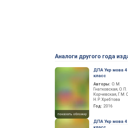
Аналоги другого года изд
ДПА Укр мова 4
класс
Авторы:
О. М.
Гнатковская, О. П.
Корчевская, Г. М. 
Н. Р. Хребтова
Год:
2016
показать обложку
ДПА Укр мова 4
класс