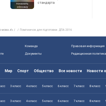
стандарта
показать
обложку
р мова ✍
Помічничок для підготовки. ДПА 2016
Команда
Правовая информация
йте
Документы
Редакционная политика
Мир
Спорт
Общество
Все новости
Новости 
ласс
3 класс
4 класс
5 класс
6 класс
7 класс
8 класс
ласс
3 класс
4 класс
5 класс
6 класс
7 класс
8 класс