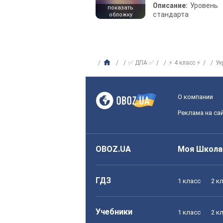
Описание:
Уровень
показать
стандарта
обложку
✅ ДПА ✅
⚡ 4 класс ⚡
Ук
О компании
Реклама на са
OBOZ.UA
Моя Школа
ГДЗ
1 класс
2 к
Учебники
1 класс
2 к