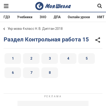
ГДЗ
Учебники
ЗНО
ДПА
Онлайн уроки
НМТ
Укр мова 4 класс Н. В. Диптан 2018
Раздел Контрольная работа 15
1
2
3
4
5
6
7
8