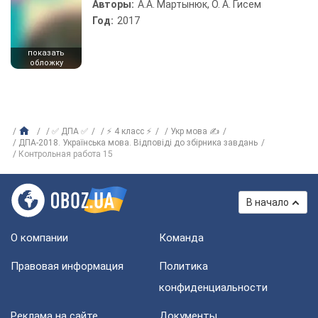
Авторы:
А.А. Мартынюк, О. А. Гисем
Год:
2017
показать
обложку
✅ ДПА ✅
⚡ 4 класс ⚡
Укр мова ✍
ДПА-2018. Українська мова. Відповіді до збірника завдань
Контрольная работа 15
В начало
О компании
Команда
Правовая информация
Политика
конфиденциальности
Реклама на сайте
Документы