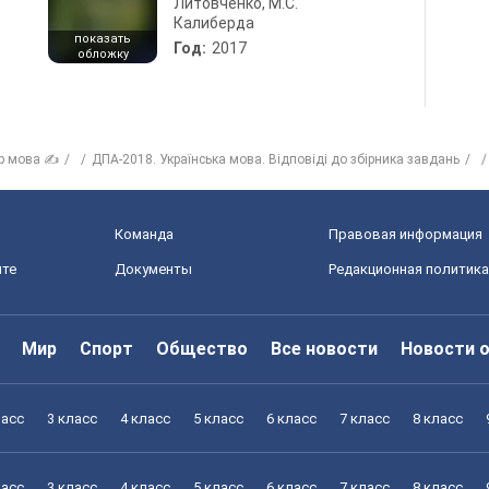
Литовченко, М.С.
Калиберда
показать
Год:
2017
обложку
р мова ✍
ДПА-2018. Українська мова. Відповіді до збірника завдань
Команда
Правовая информация
йте
Документы
Редакционная политика
Мир
Спорт
Общество
Все новости
Новости 
ласс
3 класс
4 класс
5 класс
6 класс
7 класс
8 класс
ласс
3 класс
4 класс
5 класс
6 класс
7 класс
8 класс