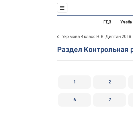
ГДЗ
Учебн
Укр мова 4 класс Н. В. Диптан 2018
Раздел Контрольная 
1
2
6
7