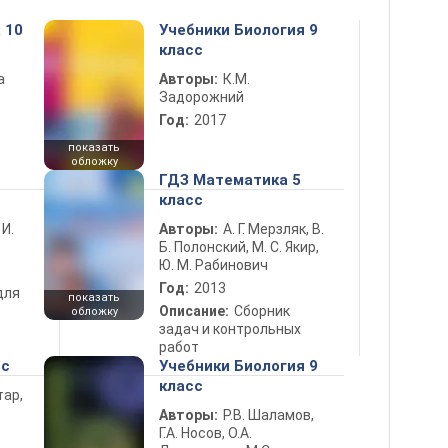
 10
Учебники Биология 9
класс
а
Авторы:
К.М.
Задорожний
Год:
2017
показать
обложку
ГДЗ Математика 5
класс
 И.
Авторы:
А. Г. Мерзляк, В.
Б. Полонский, М. С. Якир,
Ю. М. Рабинович
Год:
2013
для
показать
Описание:
Сборник
обложку
задач и контрольных
работ
сс
Учебники Биология 9
класс
тар,
Авторы:
Р.В. Шаламов,
Г.А. Носов, О.А.