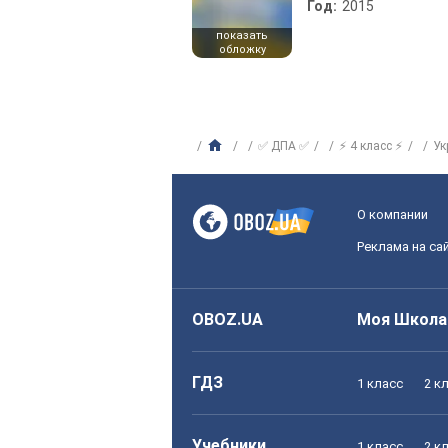
Год:
2015
показать
обложку
✅ ДПА ✅
⚡ 4 класс ⚡
Ук
О компании
Реклама на са
OBOZ.UA
Моя Школа
ГДЗ
1 класс
2 к
Учебники
1 класс
2 к