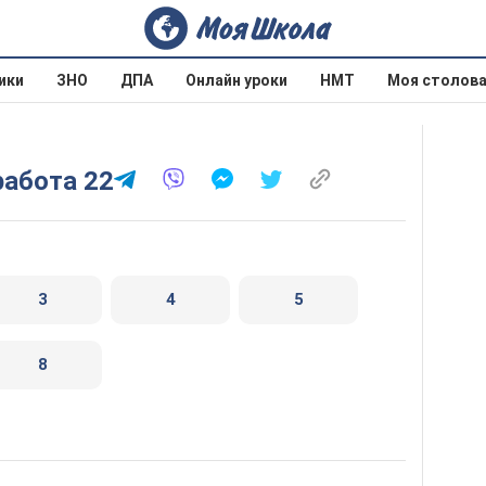
ики
ЗНО
ДПА
Онлайн уроки
НМТ
Моя столов
работа 22
3
4
5
8