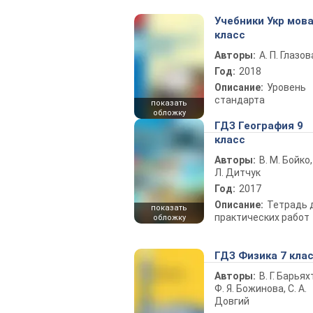
Учебники Укр мова
класс
Авторы:
А. П. Глазов
Год:
2018
Описание:
Уровень
стандарта
показать
обложку
ГДЗ География 9
класс
Авторы:
В. М. Бойко,
Л. Дитчук
Год:
2017
Описание:
Тетрадь 
показать
практических работ
обложку
ГДЗ Физика 7 кла
Авторы:
В. Г. Барьях
Ф. Я. Божинова, С. А.
Довгий