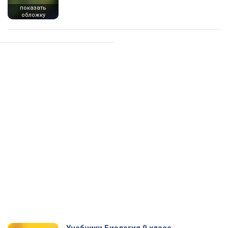
показать
обложку