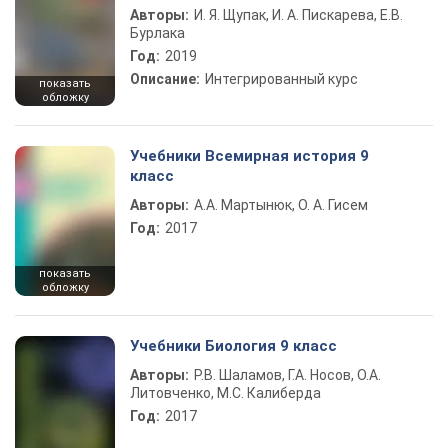
Авторы:
И. Я. Щупак, И. А. Пискарева, Е.В.
Бурлака
Год:
2019
Описание:
Интегрированный курс
показать
обложку
Учебники Всемирная история 9
класс
Авторы:
А.А. Мартынюк, О. А. Гисем
Год:
2017
показать
обложку
Учебники Биология 9 класс
Авторы:
Р.В. Шаламов, Г.А. Носов, О.А.
Литовченко, М.С. Калиберда
Год:
2017