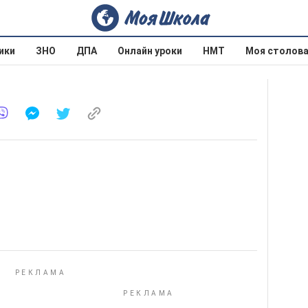
ики
ЗНО
ДПА
Онлайн уроки
НМТ
Моя столов