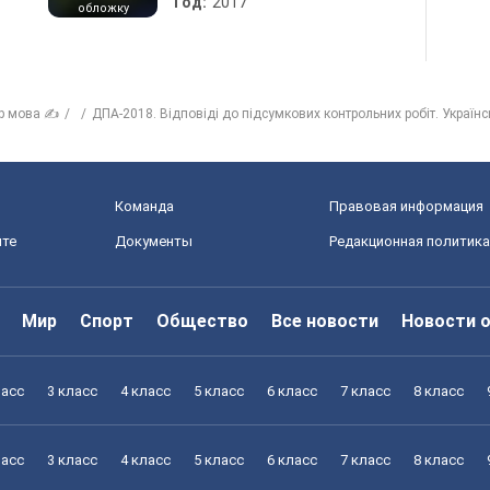
Год:
2017
обложку
р мова ✍
ДПА-2018. Відповіді до підсумкових контрольних робіт. Україн
Команда
Правовая информация
йте
Документы
Редакционная политика
Мир
Спорт
Общество
Все новости
Новости 
ласс
3 класс
4 класс
5 класс
6 класс
7 класс
8 класс
ласс
3 класс
4 класс
5 класс
6 класс
7 класс
8 класс