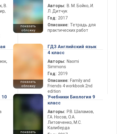
к, В.
Авторы:
В. М. Бойко, И.
ир,
Л. Дитчук
Год:
2017
Описание:
Тетрадь для
показать
практических работ
обложку
х
ная
ГДЗ Английский язык
4 класс
нюк,
Авторы:
Naomi
Simmons
Год:
2019
Описание:
Family and
показать
Friends 4 workbook 2nd
обложку
edition
 10
Учебники Биология 9
класс
а
Авторы:
Р.В. Шаламов,
Г.А. Носов, О.А.
Литовченко, М.С.
Калиберда
показать