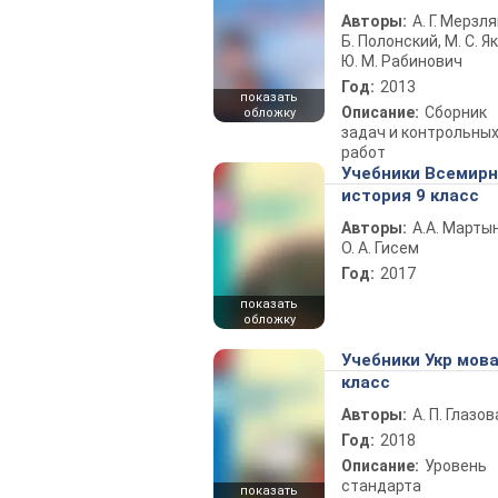
Авторы:
А. Г. Мерзля
Б. Полонский, М. С. Як
Ю. М. Рабинович
Год:
2013
показать
Описание:
Сборник
обложку
задач и контрольны
работ
Учебники Всемир
история 9 класс
Авторы:
А.А. Марты
О. А. Гисем
Год:
2017
показать
обложку
Учебники Укр мова
класс
Авторы:
А. П. Глазов
Год:
2018
Описание:
Уровень
стандарта
показать