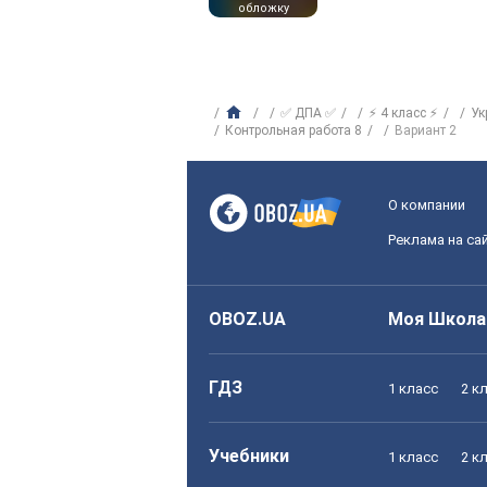
обложку
✅ ДПА ✅
⚡ 4 класс ⚡
Ук
Контрольная работа 8
Вариант 2
О компании
Реклама на са
OBOZ.UA
Моя Школа
ГДЗ
1 класс
2 к
Учебники
1 класс
2 к