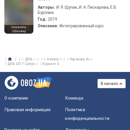
Авторы:
И. Я. Щупак, И. А. Пискарева, Е.В.
Бурлака
Год:
2019
Описание:
Интегрированный курс
показать
обложку
✅ ДПА ✅
⚡ 4 класс ⚡
Укр мова ✍
ДПА 2017 Сапун
Вариант 4
В начало
О компании
Команда
Правовая информация
Политика
конфиденциальности