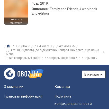
Год:
2019
Описание:
Family and Friends 4 workbook
2nd edition
показать
обложку
✅ ДПА ✅
⚡ 4 класс ⚡
Укр мова ✍
ДПА-2018. Відповіді до підсумкових контрольних робіт. Українська
мова
1 тип контрольных работ
Контрольная работа 5
Вариант 2
В начало
О компании
Команда
Правовая информация
Политика
конфиденциальности