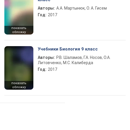
Авторы:
А.А. Мартынюк, О. А. Гисем
Год:
2017
показать
обложку
Учебники Биология 9 класс
Авторы:
Р.В. Шаламов, Г.А. Носов, О.А.
Литовченко, М.С. Калиберда
Год:
2017
показать
обложку