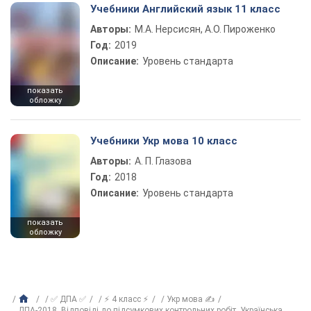
Учебники Английский язык 11 класс
Авторы:
М.А. Нерсисян, А.О. Пироженко
Год:
2019
Описание:
Уровень стандарта
показать
обложку
Учебники Укр мова 10 класс
Авторы:
А. П. Глазова
Год:
2018
Описание:
Уровень стандарта
показать
обложку
✅ ДПА ✅
⚡ 4 класс ⚡
Укр мова ✍
ДПА-2018. Відповіді до підсумкових контрольних робіт. Українська