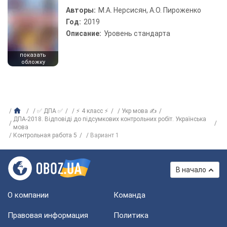
Авторы:
М.А. Нерсисян, А.О. Пироженко
Год:
2019
Описание:
Уровень стандарта
показать
обложку
✅ ДПА ✅
⚡ 4 класс ⚡
Укр мова ✍
ДПА-2018. Відповіді до підсумкових контрольних робіт. Українська
мова
Контрольная работа 5
Вариант 1
В начало
О компании
Команда
Правовая информация
Политика