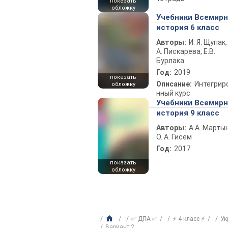
показать
обложку
Учебники Всемир
история 6 класс
Авторы:
И. Я. Щупак,
А. Пискарева, Е.В.
Бурлака
Год:
2019
показать
Описание:
Интегрир
обложку
нный курс
Учебники Всемир
история 9 класс
Авторы:
А.А. Марты
О. А. Гисем
Год:
2017
показать
обложку
✅ ДПА ✅
⚡ 4 класс ⚡
Ук
Вариант 2