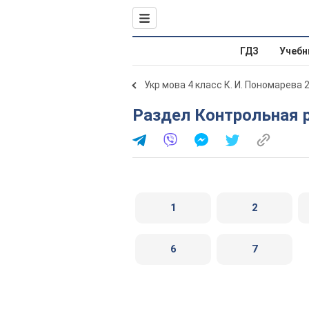
ГДЗ
Учебн
Укр мова 4 класс К. И. Пономарева 
Раздел Контрольная 
1
2
6
7