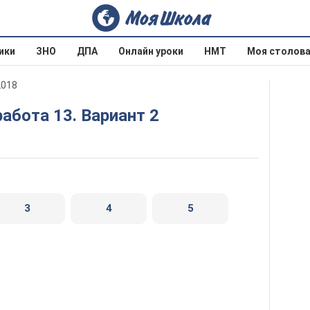
ики
ЗНО
ДПА
Онлайн уроки
НМТ
Моя столов
2018
работа 13. Вариант 2
3
4
5