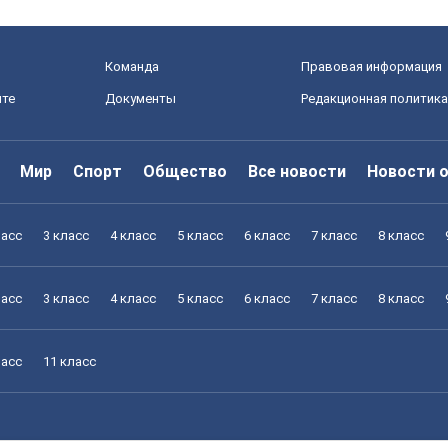
Команда
Правовая информация
йте
Документы
Редакционная политика
Мир
Спорт
Общество
Все новости
Новости 
ласс
3 класс
4 класс
5 класс
6 класс
7 класс
8 класс
ласс
3 класс
4 класс
5 класс
6 класс
7 класс
8 класс
ласс
11 класс