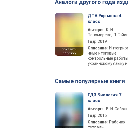
Аналоги другого года изд
ДПА Укр мова 4
класс
Авторы:
К. И.
Пономарева, Л. Гайо
Год:
2019
Описание:
Интегрир
показать
нные итоговые
обложку
контрольные работы
украинскому языку и
литературному чтен
Самые популярные книги
ГДЗ Биология 7
класс
Авторы:
В. И. Собол
Год:
2015
Описание:
Рабочая
тетрадь