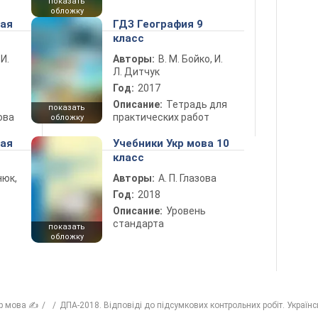
показать
обложку
ная
ГДЗ География 9
класс
 И.
Авторы:
В. М. Бойко, И.
Л. Дитчук
Год:
2017
Описание:
Тетрадь для
показать
ова
практических работ
обложку
ная
Учебники Укр мова 10
класс
нюк,
Авторы:
А. П. Глазова
Год:
2018
Описание:
Уровень
стандарта
показать
обложку
р мова ✍
ДПА-2018. Відповіді до підсумкових контрольних робіт. Україн