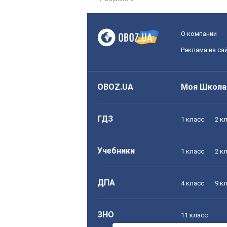
О компании
Реклама на са
OBOZ.UA
Моя Школа
ГДЗ
1 класс
2 к
Учебники
1 класс
2 к
ДПА
4 класс
9 к
ЗНО
11 класс