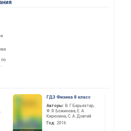
ания
ва
ова
 по
ию
ГДЗ Физика 8 класс
Авторы:
В. Г. Барьяхтар,
Ф. Я. Божинова, Е. А.
ь
Кирюхина, С. А. Довгий
Год:
2016