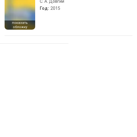
С. А. Довгий
Год:
2015
показать
обложку