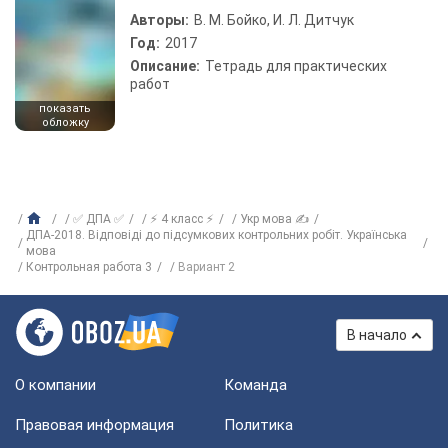
Авторы:
В. М. Бойко, И. Л. Дитчук
Год:
2017
Описание:
Тетрадь для практических
работ
показать
обложку
✅ ДПА ✅
⚡ 4 класс ⚡
Укр мова ✍
ДПА-2018. Відповіді до підсумкових контрольних робіт. Українська
мова
Контрольная работа 3
Вариант 2
В начало
О компании
Команда
Правовая информация
Политика