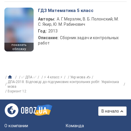
ГДЗ Математика 5 класс
Авторы:
А. Г. Мерзляк, В. Б. Полонский, М.
С. Якир, Ю. М. Рабинович
Год:
2013
Описание:
Сборник задач и контрольных
работ
показать
обложку
✅ ДПА ✅
⚡ 4 класс ⚡
Укр мова ✍
ДПА-2018. Відповіді до підсумкових контрольних робіт. Українська
мова
Вариант 12
В начало
О компании
Команда