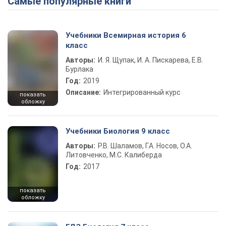
Самые популярные книги
Учебники Всемирная история 6
класс
Авторы:
И. Я. Щупак, И. А. Пискарева, Е.В.
Бурлака
Год:
2019
Описание:
Интегрированный курс
показать
обложку
Учебники Биология 9 класс
Авторы:
Р.В. Шаламов, Г.А. Носов, О.А.
Литовченко, М.С. Калиберда
Год:
2017
показать
обложку