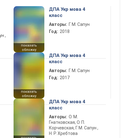
ДПА Укр мова 4
класс
Авторы:
Г. М. Сапун
Год:
2018
н ,
показать
обложку
ДПА Укр мова 4
класс
Авторы:
Г. М. Сапун
Год:
2017
показать
обложку
ДПА Укр мова 4
класс
Авторы:
О. М.
Гнатковская, О. П.
Корчевская, Г. М. Сапун ,
Н. Р. Хребтова
показать