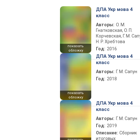
ДПА Укр мова 4
класс
Авторы:
О. М.
Гнатковская, О. П.
Корчевская, Г. М. Сапу
Н. Р. Хребтова
показать
Год:
2016
обложку
ДПА Укр мова 4
класс
Авторы:
Г. М. Сапун
Год:
2018
показать
обложку
ДПА Укр мова 4
класс
Авторы:
Г. М. Сапун
Год:
2019
Описание:
Сборник
итоговых
показать