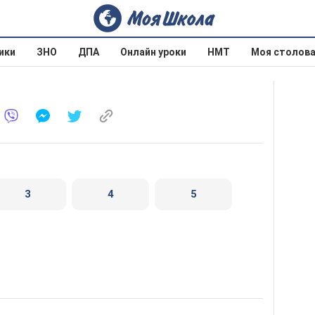
ики
ЗНО
ДПА
Онлайн уроки
НМТ
Моя столов
3
4
5