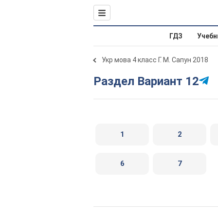
ГДЗ
Учебн
Укр мова 4 класс Г. М. Сапун 2018
Раздел Вариант 12
1
2
6
7