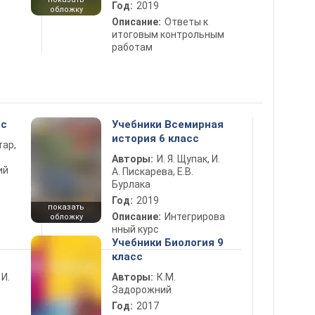
Год:
2019
обложку
Описание:
Ответы к
итоговым контрольным
работам
сс
Учебники Всемирная
история 6 класс
тар,
Авторы:
И. Я. Щупак, И.
ий
А. Пискарева, Е.В.
Бурлака
Год:
2019
показать
Описание:
Интегрирова
обложку
нный курс
Учебники Биология 9
класс
 И.
Авторы:
К.М.
Задорожний
Год:
2017