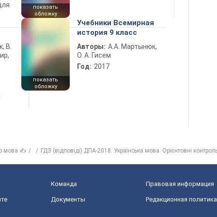
для
показать
обложку
5
Учебники Всемирная
история 9 класс
к, В.
Авторы:
А.А. Мартынюк,
ир,
О. А. Гисем
Год:
2017
показать
обложку
х
р мова ✍
ГДЗ (відповіді) ДПА-2018. Українська мова. Орієнтовні контрол
Команда
Правовая информация
йте
Документы
Редакционная политика