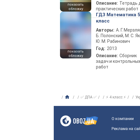
Описание:
Тетрадь 
показать
практических работ
обложку
ГДЗ Математика 
класс
Авторы:
А. Г. Мерзля
Б. Полонский, М. С. Як
Ю. М. Рабинович
Год:
2013
показать
Описание:
Сборник
обложку
задач и контрольны
работ
✅ ДПА ✅
⚡ 4 класс ⚡
Ук
О компании
Реклама на са