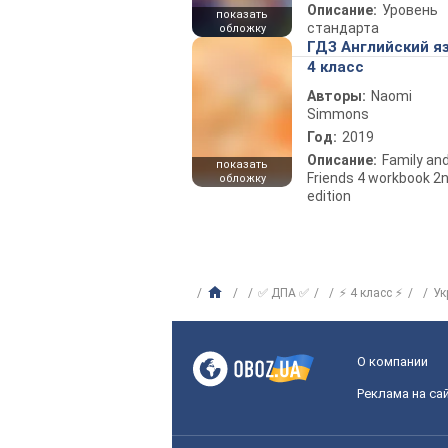
Описание:
Уровень
показать
стандарта
обложку
ГДЗ Английский я
4 класс
Авторы:
Naomi
Simmons
Год:
2019
Описание:
Family an
показать
Friends 4 workbook 2
обложку
edition
✅ ДПА ✅
⚡ 4 класс ⚡
Ук
О компании
Реклама на са