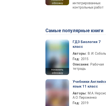
интегрированных
обложку
контрольных работ
Самые популярные книги
ГДЗ Биология 7
класс
Авторы:
В. И. Собол
Год:
2015
Описание:
Рабочая
тетрадь
показать
обложку
Учебники Английс
язык 11 класс
Авторы:
М.А. Нерсис
А.О. Пироженко
Год:
2019