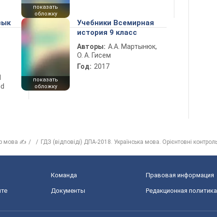
показать
обложку
зык
Учебники Всемирная
история 9 класс
Авторы:
А.А. Мартынюк,
О. А. Гисем
Год:
2017
d
показать
nd
обложку
р мова ✍
ГДЗ (відповіді) ДПА-2018. Українська мова. Орієнтовні контрол
Команда
Правовая информация
йте
Документы
Редакционная политика