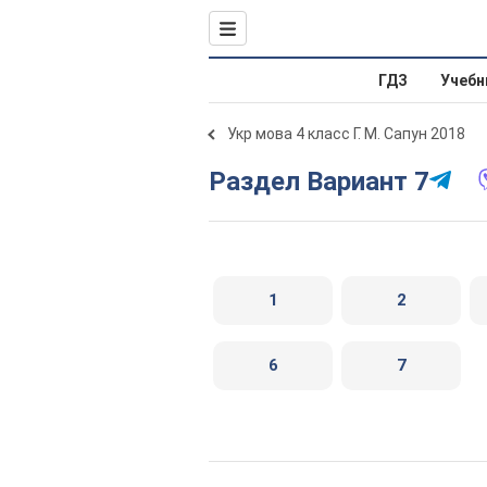
ГДЗ
Учебн
Укр мова 4 класс Г. М. Сапун 2018
Раздел Вариант 7
1
2
6
7