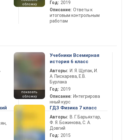
Год:
2019
обложку
Описание:
Ответы к
итоговым контрольным
работам
Учебники Всемирная
история 6 класс
ь
Авторы:
И. Я. Щупак, И.
А. Пискарева, Е.В.
Бурлака
Год:
2019
показать
Описание:
Интегрирова
обложку
нный курс
кий
ГДЗ Физика 7 класс
Авторы:
В. Г. Барьяхтар,
Ф. Я. Божинова, С. А.
ян,
Довгий
Год:
2015