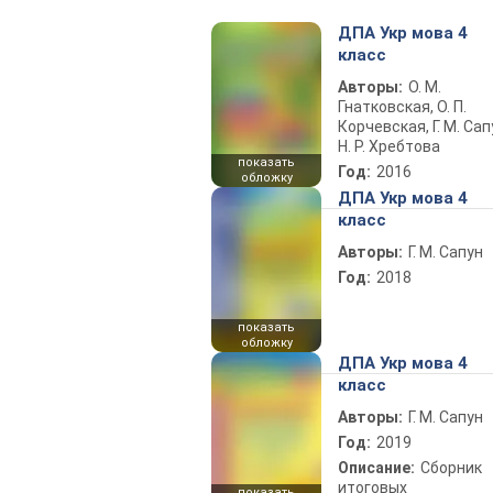
ДПА Укр мова 4
класс
Авторы:
О. М.
Гнатковская, О. П.
Корчевская, Г. М. Сапу
Н. Р. Хребтова
показать
Год:
2016
обложку
ДПА Укр мова 4
класс
Авторы:
Г. М. Сапун
Год:
2018
показать
обложку
ДПА Укр мова 4
класс
Авторы:
Г. М. Сапун
Год:
2019
Описание:
Сборник
итоговых
показать