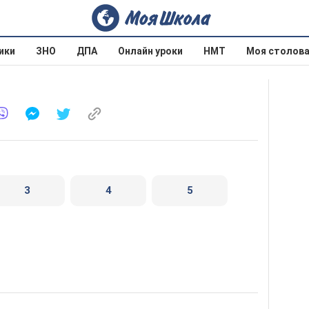
ики
ЗНО
ДПА
Онлайн уроки
НМТ
Моя столов
3
4
5