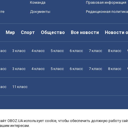
Команда
Правовая информация
йте
Документы
Редакционная политика
Мир
Спорт
Общество
Все новости
Новости 
ласс
3 класс
4 класс
5 класс
6 класс
7 класс
8 класс
ласс
3 класс
4 класс
5 класс
6 класс
7 класс
8 класс
ласс
11 класс
айт OBOZ.UA использует cookie, чтобы обеспечить должную работу сайт
ласс
3 класс
4 класс
5 класс
6 класс
7 класс
8 класс
вашим интересам.