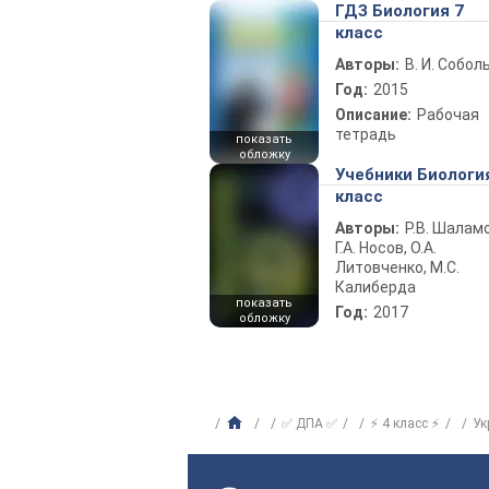
ГДЗ Биология 7
класс
Авторы:
В. И. Собол
Год:
2015
Описание:
Рабочая
тетрадь
показать
обложку
Учебники Биологи
класс
Авторы:
Р.В. Шаламо
Г.А. Носов, О.А.
Литовченко, М.С.
Калиберда
показать
Год:
2017
обложку
✅ ДПА ✅
⚡ 4 класс ⚡
Ук