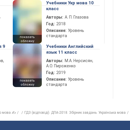
Учебники Укр мова 10
класс
ь
Авторы:
А. П. Глазова
Год:
2018
Описание:
Уровень
стандарта
показать
обложку
я 9
Учебники Английский
язык 11 класс
в,
Авторы:
М.А. Нерсисян,
А.О. Пироженко
Год:
2019
Описание:
Уровень
показать
стандарта
обложку
р мова ✍
ГДЗ (відповіді). ДПА-2018. Збірник завдань. Українська мова