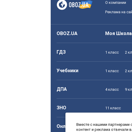
О компании
Реклама на са
OBOZ.UA
Моя Школа
ГДЗ
1 класс
2 к
Учебники
1 класс
2 к
ДПА
4 класс
9 к
ЗНО
11 класс
Вместе с нашими партнерами с
Онлайн уроки
1 класс
2 к
контент и реклама отвечали 