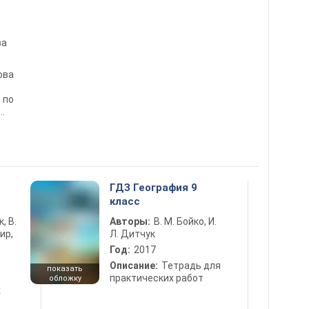
ва
ова
 по
ию
5
ГДЗ География 9
класс
к, В.
Авторы:
В. М. Бойко, И.
ир,
Л. Дитчук
Год:
2017
Описание:
Тетрадь для
показать
практических работ
обложку
х