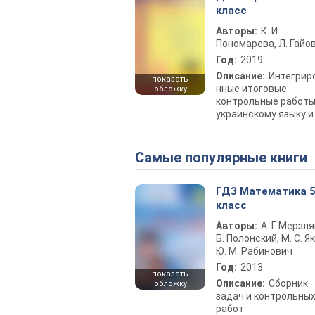
класс
Авторы:
К. И.
Пономарева, Л. Гайо
Год:
2019
Описание:
Интегрир
показать
нные итоговые
обложку
контрольные работы
украинскому языку и
литературному чтен
Самые популярные книги
ГДЗ Математика 
класс
Авторы:
А. Г. Мерзля
Б. Полонский, М. С. Як
Ю. М. Рабинович
Год:
2013
показать
Описание:
Сборник
обложку
задач и контрольны
работ