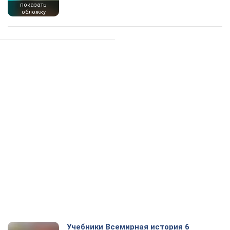
показать
обложку
Учебники Всемирная история 6