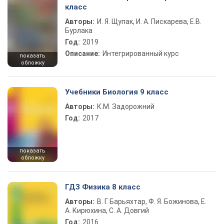
класс
Авторы:
И. Я. Щупак, И. А. Пискарева, Е.В.
Бурлака
Год:
2019
Описание:
Интегрированный курс
показать
обложку
Учебники Биология 9 класс
Авторы:
К.М. Задорожний
Год:
2017
показать
обложку
ГДЗ Физика 8 класс
Авторы:
В. Г. Барьяхтар, Ф. Я. Божинова, Е.
А. Кирюхина, С. А. Довгий
Год:
2016