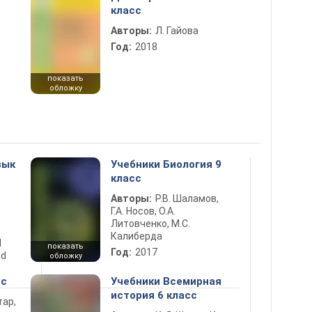
класс
Авторы:
Л. Гайова
Год:
2018
показать
обложку
зык
Учебники Биология 9
класс
Авторы:
Р.В. Шаламов,
Г.А. Носов, О.А.
Литовченко, М.С.
Калиберда
d
показать
Год:
2017
nd
обложку
сс
Учебники Всемирная
история 6 класс
тар,