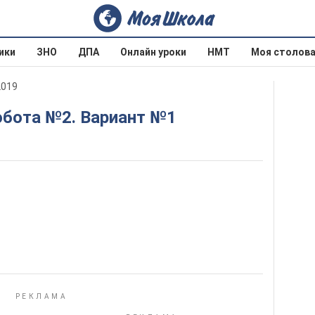
ики
ЗНО
ДПА
Онлайн уроки
НМТ
Моя столов
2019
обота №2. Вариант №1