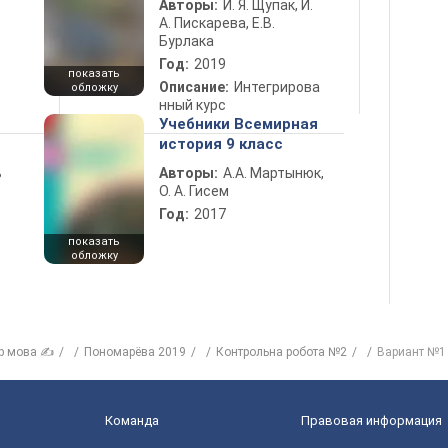
Авторы:
И. Я. Щупак, И.
А. Пискарева, Е.В.
Бурлака
Год:
2019
показать
Описание:
Интегрирова
обложку
нный курс
Учебники Всемирная
история 9 класс
ь
Авторы:
А.А. Мартынюк,
О. А. Гисем
Год:
2017
показать
обложку
р мова ✍
Пономарёва 2019
Контрольна робота №2
Вариант №1
Команда
Правовая информация