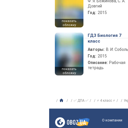
Ф. Я. Божинова, С. А.
Довгий
Год:
2015
показать
обложку
ГДЗ Биология 7
класс
Авторы:
В. И. Собол
Год:
2015
Описание:
Рабочая
тетрадь
показать
обложку
✅ ДПА ✅
⚡ 4 класс ⚡
Ук
О компании