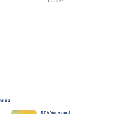
ания
ДПА Укр мова 4