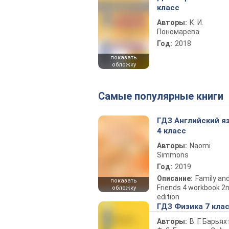
класс
Авторы:
К. И.
Пономарева
Год:
2018
показать
обложку
Самые популярные книги
ГДЗ Английский я
4 класс
Авторы:
Naomi
Simmons
Год:
2019
Описание:
Family an
показать
Friends 4 workbook 2
обложку
edition
ГДЗ Физика 7 кла
Авторы:
В. Г. Барьях