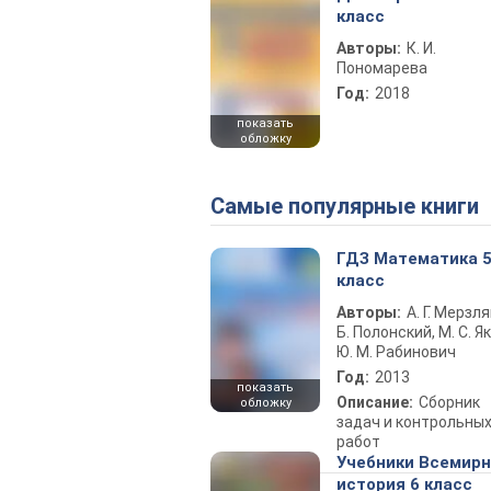
класс
Авторы:
К. И.
Пономарева
Год:
2018
показать
обложку
Самые популярные книги
ГДЗ Математика 
класс
Авторы:
А. Г. Мерзля
Б. Полонский, М. С. Як
Ю. М. Рабинович
Год:
2013
показать
Описание:
Сборник
обложку
задач и контрольны
работ
Учебники Всемир
история 6 класс