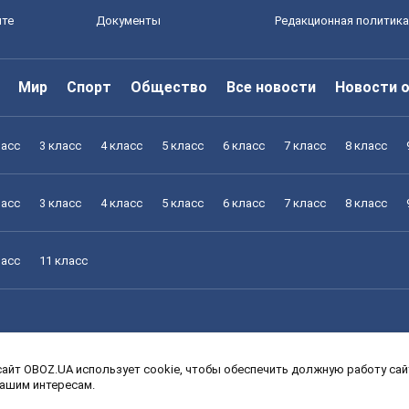
йте
Документы
Редакционная политика
Мир
Спорт
Общество
Все новости
Новости 
ласс
3 класс
4 класс
5 класс
6 класс
7 класс
8 класс
ласс
3 класс
4 класс
5 класс
6 класс
7 класс
8 класс
ласс
11 класс
айт OBOZ.UA использует cookie, чтобы обеспечить должную работу сайт
ласс
3 класс
4 класс
5 класс
6 класс
7 класс
8 класс
вашим интересам.