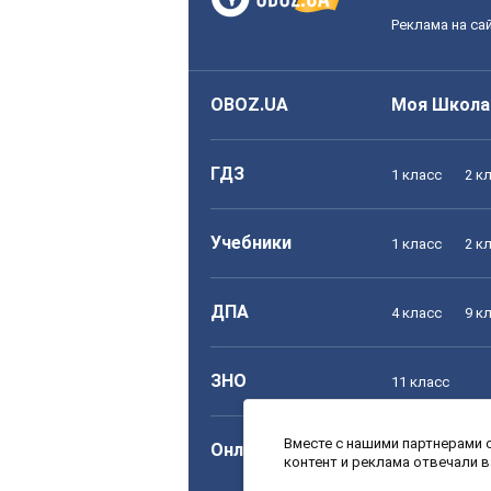
Реклама на са
OBOZ.UA
Моя Школа
ГДЗ
1 класс
2 к
Учебники
1 класс
2 к
ДПА
4 класс
9 к
ЗНО
11 класс
Вместе с нашими партнерами с
Онлайн уроки
1 класс
2 к
контент и реклама отвечали 