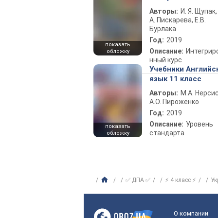
Авторы:
И. Я. Щупак,
А. Пискарева, Е.В.
Бурлака
Год:
2019
показать
Описание:
Интегрир
обложку
нный курс
Учебники Английс
язык 11 класс
Авторы:
М.А. Нерсис
А.О. Пироженко
Год:
2019
Описание:
Уровень
показать
стандарта
обложку
✅ ДПА ✅
⚡ 4 класс ⚡
Ук
О компании