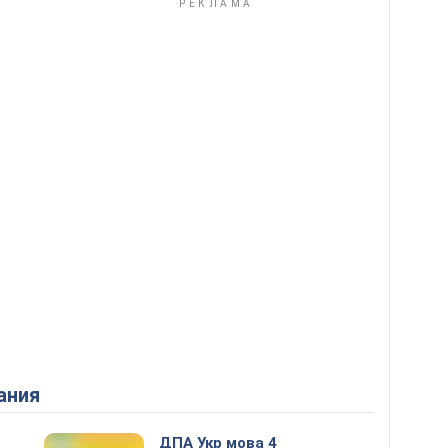
ания
ДПА Укр мова 4