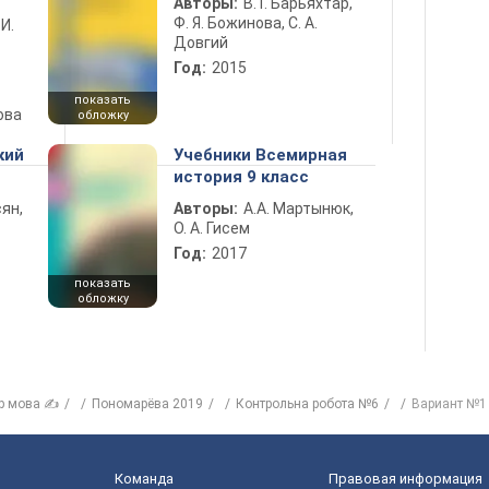
Авторы:
В. Г. Барьяхтар,
Ф. Я. Божинова, С. А.
 И.
Довгий
Год:
2015
показать
ова
обложку
кий
Учебники Всемирная
история 9 класс
ян,
Авторы:
А.А. Мартынюк,
О. А. Гисем
Год:
2017
показать
обложку
р мова ✍
Пономарёва 2019
Контрольна робота №6
Вариант №1
Команда
Правовая информация