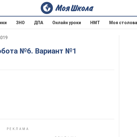
ики
ЗНО
ДПА
Онлайн уроки
НМТ
Моя столов
2019
обота №6. Вариант №1