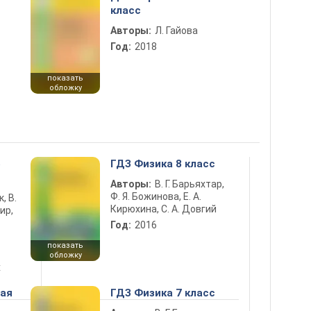
класс
Авторы:
Л. Гайова
Год:
2018
показать
обложку
5
ГДЗ Физика 8 класс
Авторы:
В. Г. Барьяхтар,
Ф. Я. Божинова, Е. А.
к, В.
Кирюхина, С. А. Довгий
ир,
Год:
2016
показать
обложку
х
ная
ГДЗ Физика 7 класс