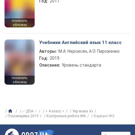
Год:
2017
показать
обложку
Учебники Английский язык 11 класс
Авторы:
М.А. Нерсисян, А.О. Пироженко
Год:
2019
Описание:
Уровень стандарта
показать
обложку
✅ ДПА ✅
⚡ 4 класс ⚡
Укр мова ✍
Пономарёва 2019
Контрольна робота №6
Вариант №2