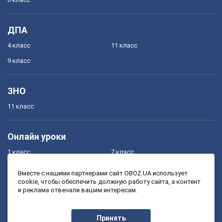
ДПА
4 класс
11 класс
9 класс
ЗНО
11 класс
Онлайн уроки
1 класс
7 класс
2 класс
8 класс
Вместе с нашими партнерами сайт OBOZ.UA использует
cookie, чтобы обеспечить должную работу сайта, а контент
3 класс
9 класс
и реклама отвечали вашим интересам.
4 класс
10 класс
5 класс
11 класс
Принять