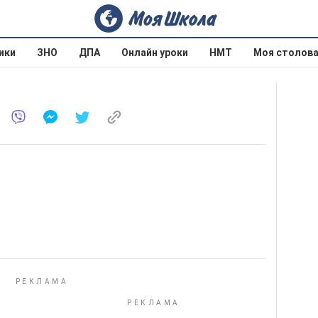
ики
ЗНО
ДПА
Онлайн уроки
НМТ
Моя столов