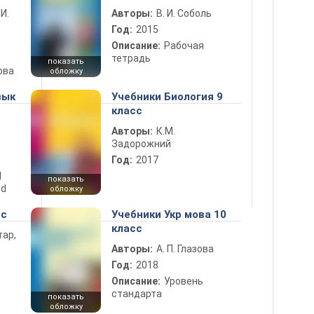
 И.
Авторы:
В. И. Соболь
Год:
2015
Описание:
Рабочая
тетрадь
показать
ова
обложку
зык
Учебники Биология 9
класс
Авторы:
К.М.
Задорожний
Год:
2017
d
показать
nd
обложку
сс
Учебники Укр мова 10
класс
тар,
Авторы:
А. П. Глазова
Год:
2018
Описание:
Уровень
стандарта
показать
обложку