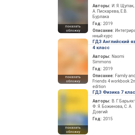
Авторы:
И. Я. Щупак,
А. Пискарева, Е.В.
Бурлака
Год:
2019
показать
Описание:
Интегрир
обложку
нный курс
ГДЗ Английский я
4 класс
Авторы:
Naomi
Simmons
Год:
2019
Описание:
Family an
показать
Friends 4 workbook 2
обложку
edition
ГДЗ Физика 7 кла
Авторы:
В. Г. Барьях
Ф. Я. Божинова, С. А.
Довгий
Год:
2015
показать
обложку