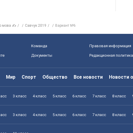
р мова ✍
Савчук 2019
Вариант №6
Команда
Правовая информация
йте
Документы
Редакционная политика
Мир
Спорт
Общество
Все новости
Новости 
ласс
3 класс
4 класс
5 класс
6 класс
7 класс
8 класс
ласс
3 класс
4 класс
5 класс
6 класс
7 класс
8 класс