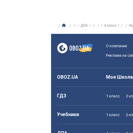
✅ ДПА ✅
⚡ 4 класс ⚡
Ук
О компании
Реклама на са
OBOZ.UA
Моя Школа
ГДЗ
1 класс
2 к
Учебники
1 класс
2 к