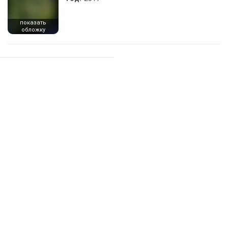
показать
обложку