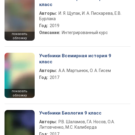
класс
Авторы:
И. Я. Щупак, И. А. Пискарева, Е.В.
Бурлака
Год:
2019
Описание:
Интегрированный курс
показать
обложку
Учебники Всемирная история 9
класс
Авторы:
А.А. Мартынюк, О. А. Гисем
Год:
2017
показать
обложку
Учебники Биология 9 класс
Авторы:
Р.В. Шаламов, Г.А. Носов, О.А.
Литовченко, М.С. Калиберда
Год:
2017