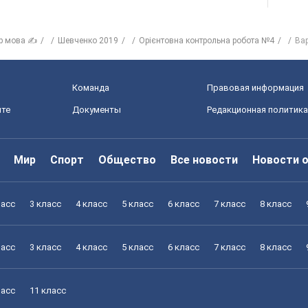
р мова ✍
Шевченко 2019
Орієнтовна контрольна робота №4
Ва
Команда
Правовая информация
йте
Документы
Редакционная политика
Мир
Спорт
Общество
Все новости
Новости 
ласс
3 класс
4 класс
5 класс
6 класс
7 класс
8 класс
ласс
3 класс
4 класс
5 класс
6 класс
7 класс
8 класс
ласс
11 класс