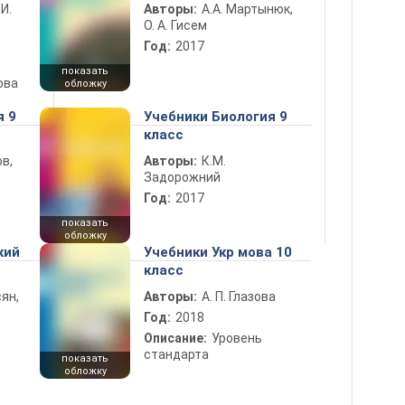
 И.
Авторы:
А.А. Мартынюк,
О. А. Гисем
Год:
2017
показать
ова
обложку
я 9
Учебники Биология 9
класс
в,
Авторы:
К.М.
Задорожний
Год:
2017
показать
обложку
кий
Учебники Укр мова 10
класс
ян,
Авторы:
А. П. Глазова
Год:
2018
Описание:
Уровень
стандарта
показать
обложку