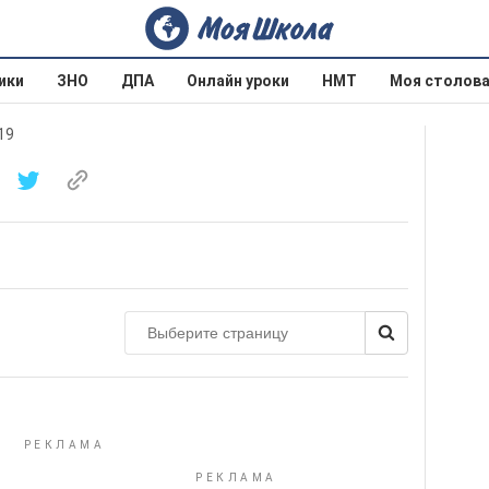
ики
ЗНО
ДПА
Онлайн уроки
НМТ
Моя столов
19