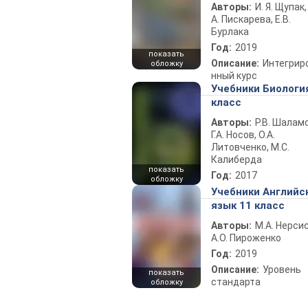
Авторы:
И. Я. Щупак,
А. Пискарева, Е.В.
Бурлака
Год:
2019
показать
Описание:
Интегрир
обложку
нный курс
Учебники Биологи
класс
Авторы:
Р.В. Шаламо
Г.А. Носов, О.А.
Литовченко, М.С.
Калиберда
показать
Год:
2017
обложку
Учебники Английс
язык 11 класс
Авторы:
М.А. Нерсис
А.О. Пироженко
Год:
2019
Описание:
Уровень
показать
стандарта
обложку