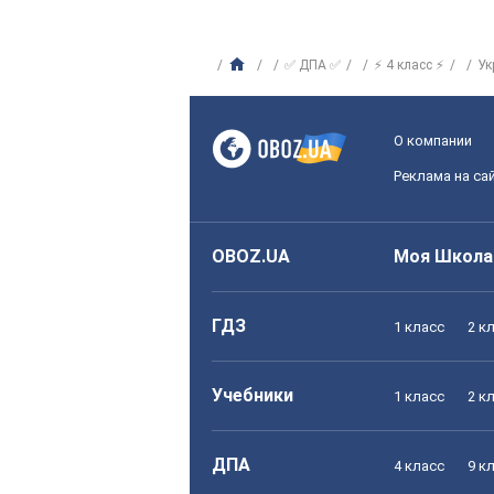
✅ ДПА ✅
⚡ 4 класс ⚡
Ук
О компании
Реклама на са
OBOZ.UA
Моя Школа
ГДЗ
1 класс
2 к
Учебники
1 класс
2 к
ДПА
4 класс
9 к