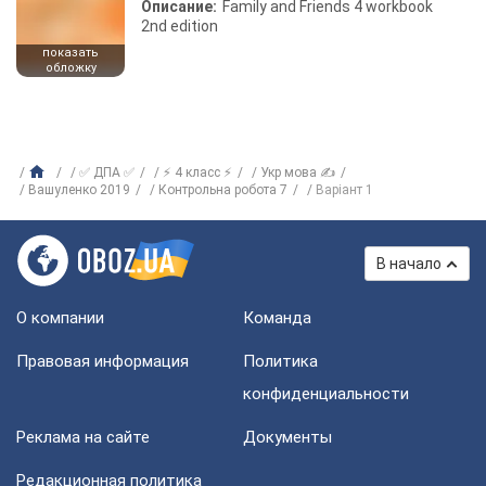
Описание:
Family and Friends 4 workbook
2nd edition
показать
обложку
✅ ДПА ✅
⚡ 4 класс ⚡
Укр мова ✍
Вашуленко 2019
Контрольна робота 7
Варіант 1
В начало
О компании
Команда
Правовая информация
Политика
конфиденциальности
Реклама на сайте
Документы
Редакционная политика