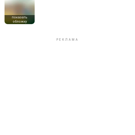
показать
обложку