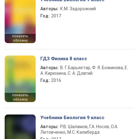
Авторы:
К.М. Задорожний
Год:
2017
показать
обложку
ГДЗ Физика 8 класс
Авторы:
В. Г. Барьяхтар, Ф. Я. Божинова, Е.
А. Кирюхина, С. А. Довгий
Год:
2016
показать
обложку
Учебники Биология 9 класс
Авторы:
Р.В. Шаламов, Г.А. Носов, О.А.
Литовченко, М.С. Калиберда