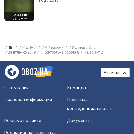
Год:
2017
показать
обложку
✅ ДПА ✅
⚡ 4 класс ⚡
Укр мова ✍
Вашуленко 2019
Контрольна робота 8
Варіант 2
В начало
О компании
Команда
Правовая информация
Политика
конфиденциальности
Реклама на сайте
Документы
Редакционная политика