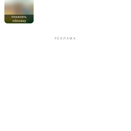
показать
обложку