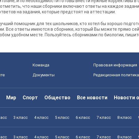
плане, и по необходимости готовы внести нужные коррективы в 
отметить, что наши сборники включают ответы на каждое задание,
 ответов на задания, которые предстоят на аттестации.
лучший помощник для тех школьников, кто хотел бы хорошо подгот
и. Все ответы имеются в сборнике, который Вы можете прямо сей
юбом удобном месте. Пользуйтесь сборниками по биологии, пишит
Команда
Правовая информация
йте
Документы
Редакционная политика
Мир
Спорт
Общество
Все новости
Новости 
ласс
3 класс
4 класс
5 класс
6 класс
7 класс
8 класс
ласс
3 класс
4 класс
5 класс
6 класс
7 класс
8 класс