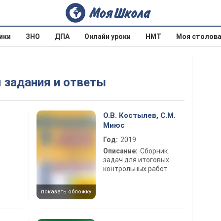
ики
ЗНО
ДПА
Онлайн уроки
НМТ
Моя столов
я задания и ответы
О.В. Костылев, С.М.
Миюс
Год:
2019
Описание:
Сборник
задач для итоговых
контрольных работ
показать обложку