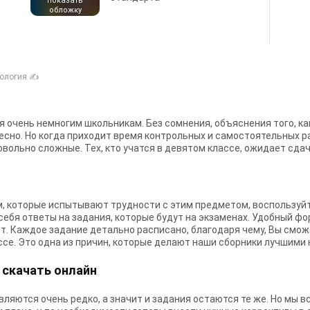
показать
обложку
ология ✍
 очень немногим школьникам. Без сомнения, объяснения того, ка
сно. Но когда приходит время контрольных и самостоятельных ра
овольно сложные. Тех, кто учатся в девятом классе, ожидает сда
м, которые испытывают трудности с этим предметом, воспользуй
ебя ответы на задания, которые будут на экзаменах. Удобный фо
т. Каждое задание детально расписано, благодаря чему, Вы смож
ессе. Это одна из причин, которые делают наши сборники лучшими 
 скачать онлайн
ляются очень редко, а значит и задания остаются те же. Но мы 