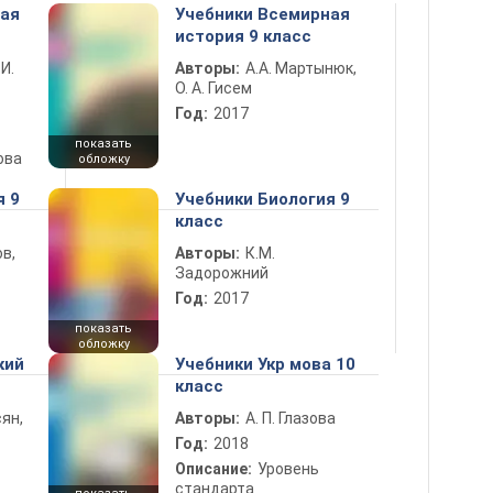
ная
Учебники Всемирная
история 9 класс
 И.
Авторы:
А.А. Мартынюк,
О. А. Гисем
Год:
2017
показать
ова
обложку
я 9
Учебники Биология 9
класс
в,
Авторы:
К.М.
Задорожний
Год:
2017
показать
обложку
кий
Учебники Укр мова 10
класс
ян,
Авторы:
А. П. Глазова
Год:
2018
Описание:
Уровень
стандарта