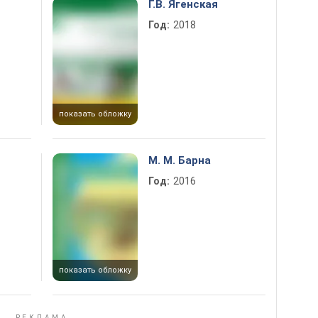
Г.В. Ягенская
Год:
2018
показать обложку
М. М. Барна
Год:
2016
показать обложку