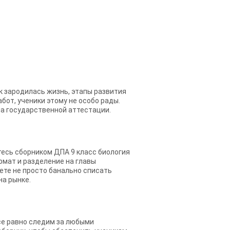
к зародилась жизнь, этапы развития
бот, ученики этому не особо рады.
ча государственной аттестации.
тесь сборником ДПА 9 класс биология
рмат и разделение на главы
ете не просто банально списать
на рынке.
все равно следим за любыми