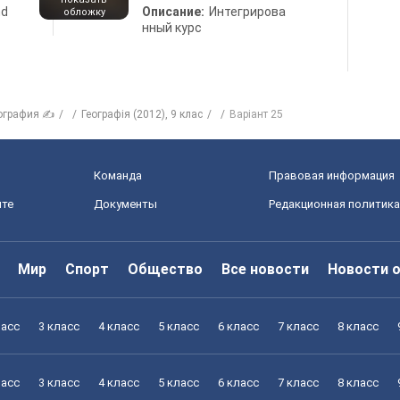
nd
Описание:
Интегрирова
обложку
нный курс
ография ✍
Географія (2012), 9 клас
Варіант 25
Команда
Правовая информация
йте
Документы
Редакционная политика
Мир
Спорт
Общество
Все новости
Новости 
ласс
3 класс
4 класс
5 класс
6 класс
7 класс
8 класс
ласс
3 класс
4 класс
5 класс
6 класс
7 класс
8 класс