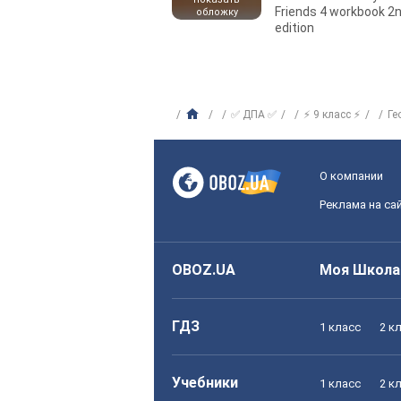
Friends 4 workbook 2
обложку
edition
✅ ДПА ✅
⚡ 9 класс ⚡
Ге
О компании
Реклама на са
OBOZ.UA
Моя Школа
ГДЗ
1 класс
2 к
Учебники
1 класс
2 к