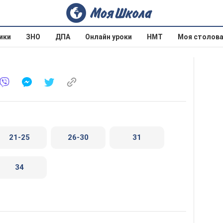
ики
ЗНО
ДПА
Онлайн уроки
НМТ
Моя столов
21-25
26-30
31
34