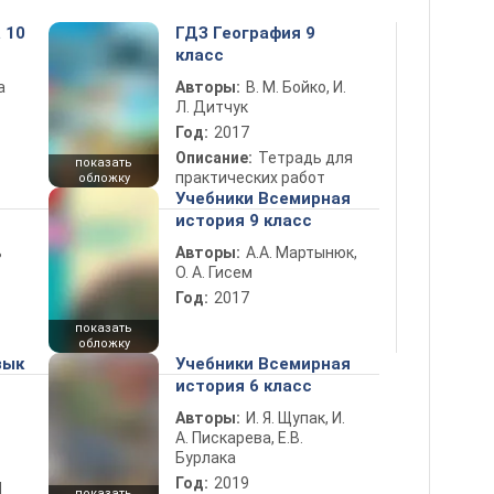
 10
ГДЗ География 9
класс
а
Авторы:
В. М. Бойко, И.
Л. Дитчук
Год:
2017
Описание:
Тетрадь для
показать
практических работ
обложку
Учебники Всемирная
история 9 класс
ь
Авторы:
А.А. Мартынюк,
О. А. Гисем
Год:
2017
показать
обложку
зык
Учебники Всемирная
история 6 класс
Авторы:
И. Я. Щупак, И.
А. Пискарева, Е.В.
Бурлака
Год:
2019
d
показать