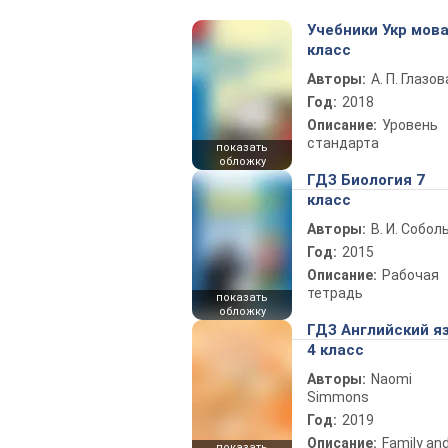
Учебники Укр мова
класс
Авторы:
А. П. Глазов
Год:
2018
Описание:
Уровень
стандарта
показать
обложку
ГДЗ Биология 7
класс
Авторы:
В. И. Собол
Год:
2015
Описание:
Рабочая
тетрадь
показать
обложку
ГДЗ Английский я
4 класс
Авторы:
Naomi
Simmons
Год:
2019
Описание:
Family an
показать