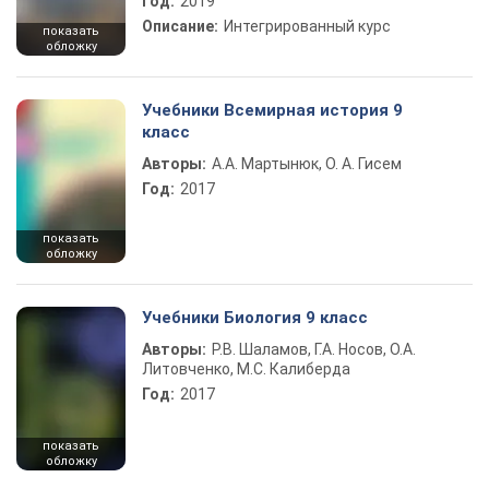
Год:
2019
Описание:
Интегрированный курс
показать
обложку
Учебники Всемирная история 9
класс
Авторы:
А.А. Мартынюк, О. А. Гисем
Год:
2017
показать
обложку
Учебники Биология 9 класс
Авторы:
Р.В. Шаламов, Г.А. Носов, О.А.
Литовченко, М.С. Калиберда
Год:
2017
показать
обложку