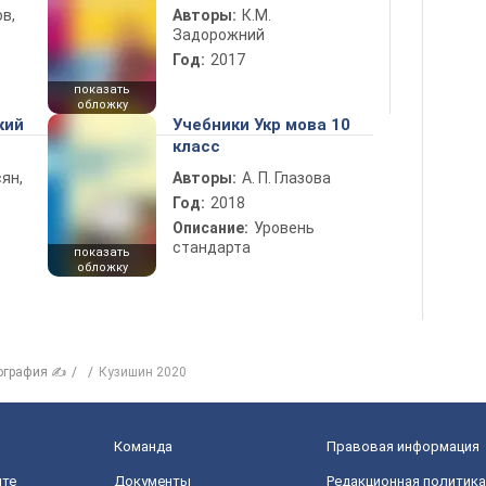
в,
Авторы:
К.М.
Задорожний
Год:
2017
показать
обложку
кий
Учебники Укр мова 10
класс
ян,
Авторы:
А. П. Глазова
Год:
2018
Описание:
Уровень
стандарта
показать
обложку
ография ✍
Кузишин 2020
Команда
Правовая информация
йте
Документы
Редакционная политика