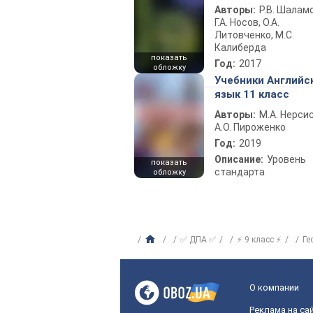
Авторы:
Р.В. Шаламо
Г.А. Носов, О.А.
Литовченко, М.С.
Калиберда
показать
Год:
2017
обложку
Учебники Английс
язык 11 класс
Авторы:
М.А. Нерсис
А.О. Пироженко
Год:
2019
Описание:
Уровень
показать
стандарта
обложку
✅ ДПА ✅
⚡ 9 класс ⚡
Ге
О компании
Реклама на са