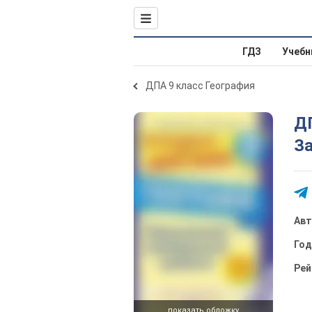
ГДЗ
Учебн
ДПА 9 класс География
ДП
За
Ав
Го
Рей
показать обложку