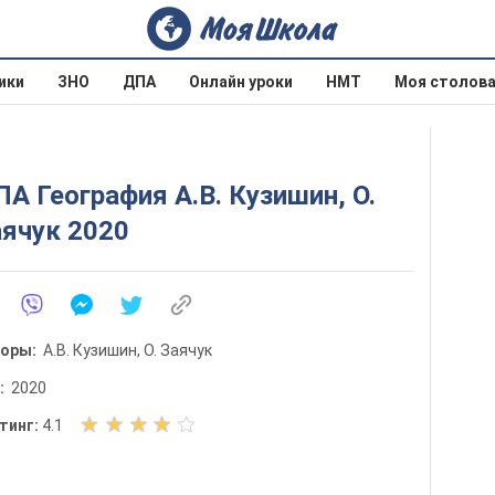
ики
ЗНО
ДПА
Онлайн уроки
НМТ
Моя столов
А География А.В. Кузишин, О.
ячук 2020
торы:
А.В. Кузишин, О. Заячук
д:
2020
О
тинг:
4.1
ц
е