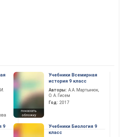
ная
Учебники Всемирная
история 9 класс
 И.
Авторы:
А.А. Мартынюк,
О. А. Гисем
Год:
2017
показать
ова
обложку
я 9
Учебники Биология 9
класс