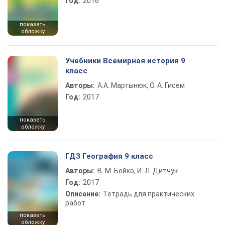
Год:
2016
показать
обложку
Учебники Всемирная история 9
класс
Авторы:
А.А. Мартынюк, О. А. Гисем
Год:
2017
показать
обложку
ГДЗ География 9 класс
Авторы:
В. М. Бойко, И. Л. Дитчук
Год:
2017
Описание:
Тетрадь для практических
работ
показать
обложку