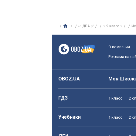
✅ ДПА ✅
⚡ 9 класс ⚡
Ис
О компании
Реклама на са
OBOZ.UA
Моя Школа
ГДЗ
1 класс
2 к
Учебники
1 класс
2 к