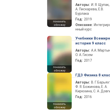
Авторы:
И. Я. Щупак,
А. Пискарева, Е.В.
Бурлака
Год:
2019
показать
Описание:
Интегрир
обложку
нный курс
Учебники Всемир
история 9 класс
Авторы:
А.А. Марты
О. А. Гисем
Год:
2017
показать
обложку
ГДЗ Физика 8 кла
Авторы:
В. Г. Барьях
Ф. Я. Божинова, Е. А.
Кирюхина, С. А. Довг
Год:
2016
показать
обложку