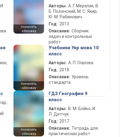
 И.
Авторы:
А. Г. Мерзляк, В.
Б. Полонский, М. С. Якир,
Ю. М. Рабинович
Год:
2013
показать
ова
Описание:
Сборник
обложку
задач и контрольных
работ
ная
Учебники Укр мова 10
класс
нюк,
Авторы:
А. П. Глазова
Год:
2018
Описание:
Уровень
стандарта
показать
обложку
сс
ГДЗ География 9
класс
тар,
Авторы:
В. М. Бойко, И.
ий
Л. Дитчук
Год:
2017
Описание:
Тетрадь для
показать
практических работ
обложку