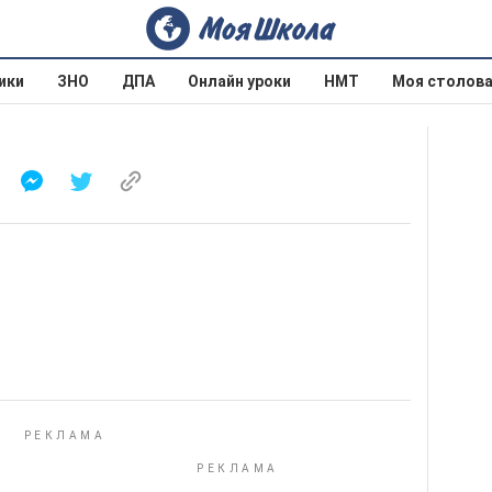
ики
ЗНО
ДПА
Онлайн уроки
НМТ
Моя столов