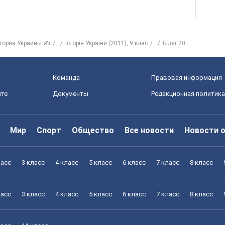
тория Украины ✍
Історія України (2011), 9 клас
Білет 20
Команда
Правовая информация
йте
Документы
Редакционная политика
Мир
Спорт
Общество
Все новости
Новости 
ласс
3 класс
4 класс
5 класс
6 класс
7 класс
8 класс
ласс
3 класс
4 класс
5 класс
6 класс
7 класс
8 класс