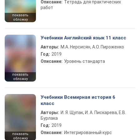
Описание:
Тетрадь для практических
работ
показать
обложку
Учебники Английский язык 11 класс
Авторы:
М.А. Нерсисян, А.О. Пироженко
Год:
2019
Описание:
Уровень стандарта
показать
обложку
Учебники Всемирная история 6
класс
Авторы:
И. Я. Щупак, И. А. Пискарева, Е.В.
Бурлака
Год:
2019
Описание:
Интегрированный курс
показать
обложку