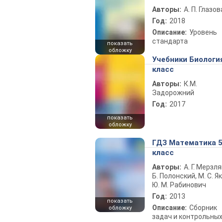
Авторы:
А. П. Глазов
Год:
2018
Описание:
Уровень
стандарта
показать
обложку
Учебники Биологи
класс
Авторы:
К.М.
Задорожний
Год:
2017
показать
обложку
ГДЗ Математика 
класс
Авторы:
А. Г. Мерзля
Б. Полонский, М. С. Як
Ю. М. Рабинович
Год:
2013
показать
Описание:
Сборник
обложку
задач и контрольны