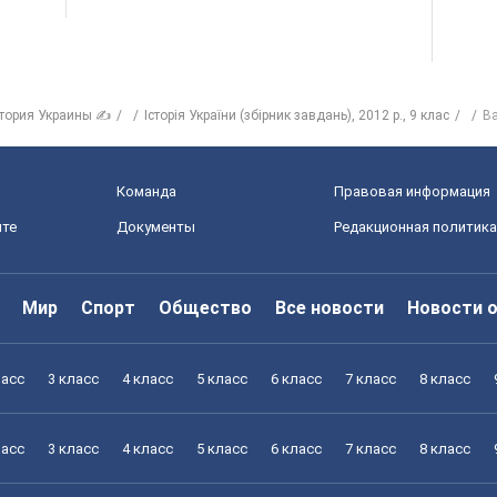
тория Украины ✍
Історія України (збірник завдань), 2012 р., 9 клас
Ва
Команда
Правовая информация
йте
Документы
Редакционная политика
Мир
Спорт
Общество
Все новости
Новости 
ласс
3 класс
4 класс
5 класс
6 класс
7 класс
8 класс
ласс
3 класс
4 класс
5 класс
6 класс
7 класс
8 класс