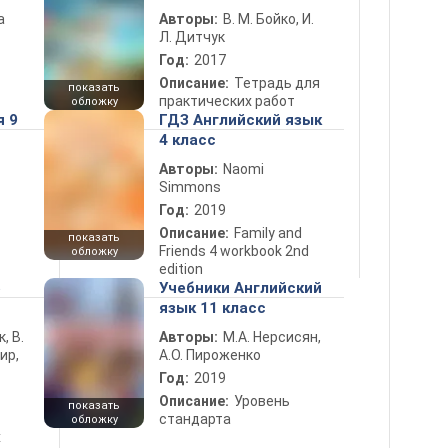
а
Авторы:
В. М. Бойко, И.
Л. Дитчук
Год:
2017
Описание:
Тетрадь для
показать
практических работ
обложку
я 9
ГДЗ Английский язык
4 класс
Авторы:
Naomi
Simmons
Год:
2019
Описание:
Family and
показать
Friends 4 workbook 2nd
обложку
edition
5
Учебники Английский
язык 11 класс
к, В.
Авторы:
М.А. Нерсисян,
ир,
А.О. Пироженко
Год:
2019
Описание:
Уровень
показать
стандарта
обложку
х