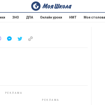
ики
ЗНО
ДПА
Онлайн уроки
НМТ
Моя столов