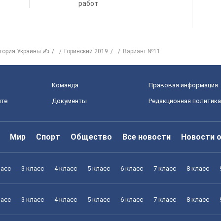
работ
тория Украины ✍
Горинский 2019
Вариант №11
Команда
Правовая информация
йте
Документы
Редакционная политика
Мир
Спорт
Общество
Все новости
Новости 
ласс
3 класс
4 класс
5 класс
6 класс
7 класс
8 класс
ласс
3 класс
4 класс
5 класс
6 класс
7 класс
8 класс