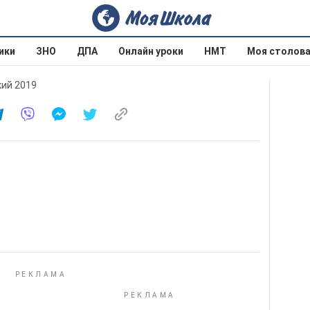
ики
ЗНО
ДПА
Онлайн уроки
НМТ
Моя столов
кий 2019