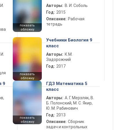
 И.
Авторы:
В. И. Соболь
Год:
2015
Описание:
Рабочая
тетрадь
показать
ова
обложку
Учебники Биология 9
класс
 И.
Авторы:
К.М.
Задорожний
Год:
2017
для
показать
обложку
я 9
ГДЗ Математика 5
класс
в,
Авторы:
А. Г. Мерзляк, В.
Б. Полонский, М. С. Якир,
Ю. М. Рабинович
Год:
2013
показать
Описание:
Сборник
обложку
задач и контрольных