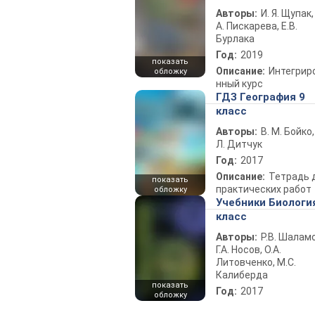
Авторы:
И. Я. Щупак,
А. Пискарева, Е.В.
Бурлака
Год:
2019
показать
Описание:
Интегрир
обложку
нный курс
ГДЗ География 9
класс
Авторы:
В. М. Бойко,
Л. Дитчук
Год:
2017
Описание:
Тетрадь 
показать
практических работ
обложку
Учебники Биологи
класс
Авторы:
Р.В. Шаламо
Г.А. Носов, О.А.
Литовченко, М.С.
Калиберда
показать
Год:
2017
обложку