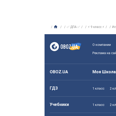
✅ ДПА ✅
⚡ 9 класс ⚡
Ис
О компании
Реклама на са
OBOZ.UA
Моя Школа
ГДЗ
1 класс
2 к
Учебники
1 класс
2 к