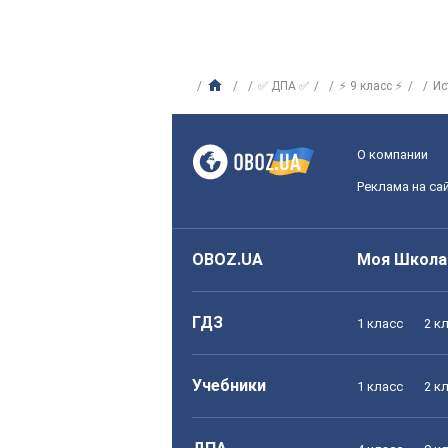
✅ ДПА ✅
⚡ 9 класс ⚡
Ис
О компании
Реклама на са
OBOZ.UA
Моя Школа
ГДЗ
1 класс
2 к
Учебники
1 класс
2 к