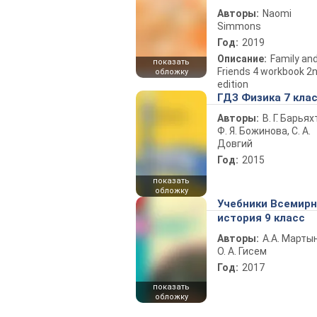
Авторы:
Naomi
Simmons
Год:
2019
Описание:
Family an
показать
Friends 4 workbook 2
обложку
edition
ГДЗ Физика 7 кла
Авторы:
В. Г. Барьях
Ф. Я. Божинова, С. А.
Довгий
Год:
2015
показать
обложку
Учебники Всемир
история 9 класс
Авторы:
А.А. Марты
О. А. Гисем
Год:
2017
показать
обложку