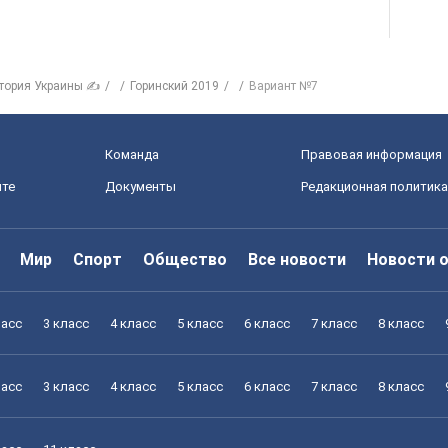
тория Украины ✍
Горинский 2019
Вариант №7
Команда
Правовая информация
йте
Документы
Редакционная политика
Мир
Спорт
Общество
Все новости
Новости 
ласс
3 класс
4 класс
5 класс
6 класс
7 класс
8 класс
ласс
3 класс
4 класс
5 класс
6 класс
7 класс
8 класс