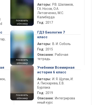
Авторы:
Р.В. Шаламов,
Г.А. Носов, О.А.
Литовченко, М.С.
Калиберда
d
показать
Год:
2017
nd
обложку
сс
ГДЗ Биология 7
класс
тар,
Авторы:
В. И. Соболь
Год:
2015
Описание:
Рабочая
тетрадь
показать
обложку
ная
Учебники Всемирная
история 6 класс
нюк,
Авторы:
И. Я. Щупак, И.
А. Пискарева, Е.В.
Бурлака
Год:
2019
показать
Описание:
Интегрирова
обложку
нный курс