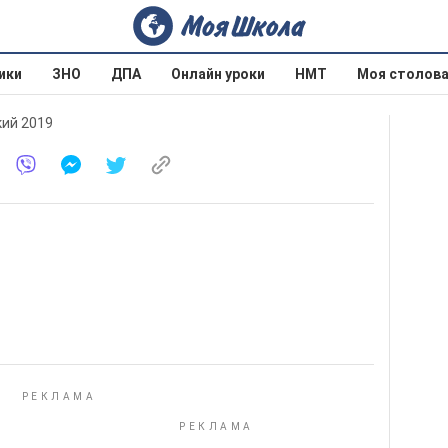
ики
ЗНО
ДПА
Онлайн уроки
НМТ
Моя столов
кий 2019