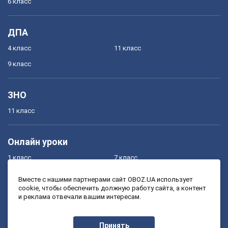
6 класс
ДПА
4 класс
11 класс
9 класс
ЗНО
11 класс
Онлайн уроки
1 класс
7 класс
2 класс
8 класс
Вместе с нашими партнерами сайт OBOZ.UA использует
cookie, чтобы обеспечить должную работу сайта, а контент
3 класс
9 класс
и реклама отвечали вашим интересам.
4 класс
10 класс
5 класс
11 класс
Принять