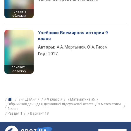
показать
обложку
Учебники Всемирная история 9
класс
Авторы:
А.А. Мартынюк, О. А. Гисем
Год:
2017
показать
обложку
✅ ДПА ✅
⚡ 9 класс ⚡
Математика ✍
Збірник завдань для державної підсумкової атестації з математики.
9 клас
Раздел 1
Вариант 18