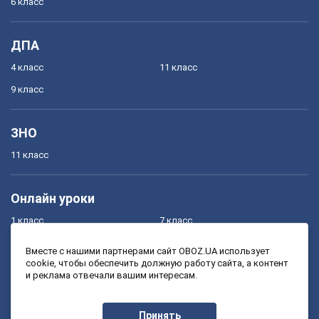
6 класс
ДПА
4 класс
11 класс
9 класс
ЗНО
11 класс
Онлайн уроки
1 класс
7 класс
2 класс
8 класс
Вместе с нашими партнерами сайт OBOZ.UA использует
cookie, чтобы обеспечить должную работу сайта, а контент
3 класс
9 класс
и реклама отвечали вашим интересам.
4 класс
10 класс
5 класс
11 класс
Принять