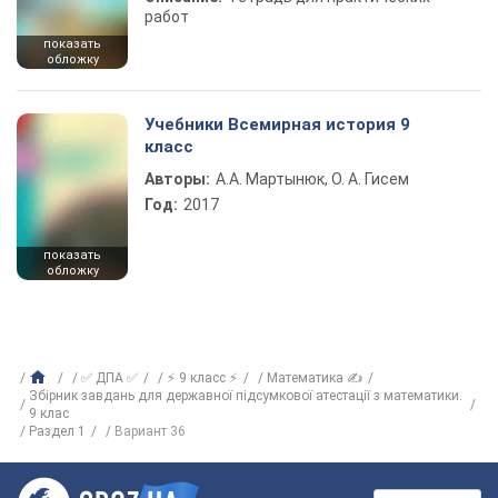
работ
показать
обложку
Учебники Всемирная история 9
класс
Авторы:
А.А. Мартынюк, О. А. Гисем
Год:
2017
показать
обложку
✅ ДПА ✅
⚡ 9 класс ⚡
Математика ✍
Збірник завдань для державної підсумкової атестації з математики.
9 клас
Раздел 1
Вариант 36