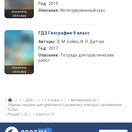
Год:
2019
Описание:
Интегрированный курс
показать
обложку
ГДЗ География 9 класс
Авторы:
В. М. Бойко, И. Л. Дитчук
Год:
2017
Описание:
Тетрадь для практических
работ
показать
обложку
✅ ДПА ✅
⚡ 9 класс ⚡
Математика ✍
Збірник завдань для державної підсумкової атестації з математики.
9 клас
Раздел 1 (2)
Вариант 55