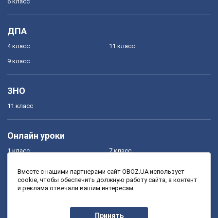
6 класс
ДПА
4 класс
11 класс
9 класс
ЗНО
11 класс
Онлайн уроки
1 класс
7 класс
2 класс
8 класс
Вместе с нашими партнерами сайт OBOZ.UA использует
cookie, чтобы обеспечить должную работу сайта, а контент
3 класс
9 класс
и реклама отвечали вашим интересам.
4 класс
10 класс
5 класс
11 класс
Принять