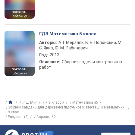
показать
обложку
ГДЗ Математика 5 класс
Авторы:
А. Г. Мерзляк, В. Б. Полонский, М.
С. Якир, Ю. М. Рабинович
Год:
2013
Описание:
Сборник задач и контрольных
работ
показать
обложку
✅ ДПА ✅
⚡ 9 класс ⚡
Математика ✍
Збірник завдань для державної підсумкової атестації з математики.
9 клас
Раздел 1 (2)
Вариант 62