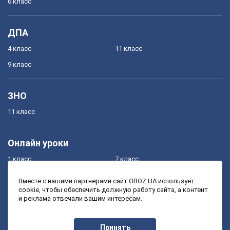
6 класс
ДПА
4 класс
11 класс
9 класс
ЗНО
11 класс
Онлайн уроки
1 класс
7 класс
2 класс
8 класс
Вместе с нашими партнерами сайт OBOZ.UA использует
cookie, чтобы обеспечить должную работу сайта, а контент
3 класс
9 класс
и реклама отвечали вашим интересам.
4 класс
10 класс
5 класс
11 класс
Принять