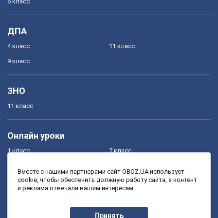
6 класс
ДПА
4 класс
11 класс
9 класс
ЗНО
11 класс
Онлайн уроки
1 класс
7 класс
2 класс
8 класс
Вместе с нашими партнерами сайт OBOZ.UA использует
cookie, чтобы обеспечить должную работу сайта, а контент
3 класс
9 класс
и реклама отвечали вашим интересам.
4 класс
10 класс
5 класс
11 класс
Принять