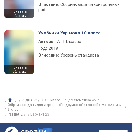
Описание:
Сборник задач и контрольных
работ
показать
обложку
Учебники Укр мова 10 класс
Авторы:
А. П. Глазова
Год:
2018
Описание:
Уровень стандарта
показать
обложку
✅ ДПА ✅
⚡ 9 класс ⚡
Математика ✍
Збірник завдань для державної підсумкової атестації з математики.
9 клас
Раздел 2
Вариант 23