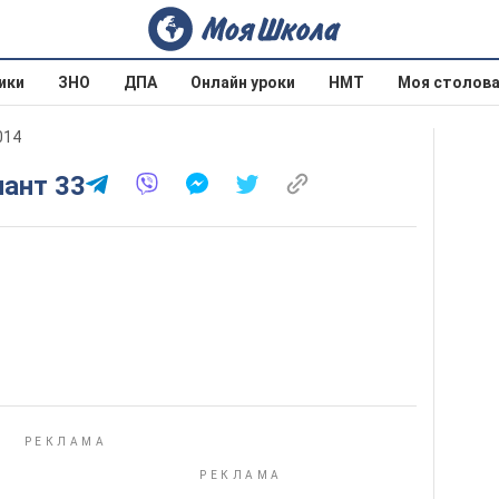
ики
ЗНО
ДПА
Онлайн уроки
НМТ
Моя столов
014
иант 33