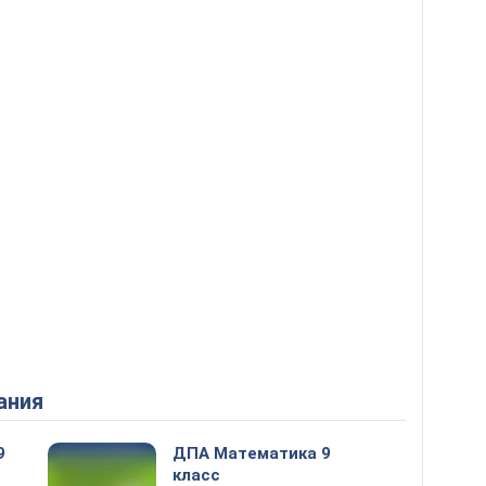
ания
9
ДПА Математика 9
класс