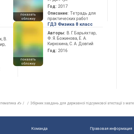
Год:
2017
Описание:
Тетрадь для
показать
практических работ
обложку
5
ГДЗ Физика 8 класс
Авторы:
В. Г. Барьяхтар,
Ф. Я. Божинова, Е. А.
к, В.
Кирюхина, С. А. Довгий
ир,
Год:
2016
показать
обложку
х
тематика ✍
Збірник завдань для державної підсумкової атестації з мате
Команда
Правовая информация