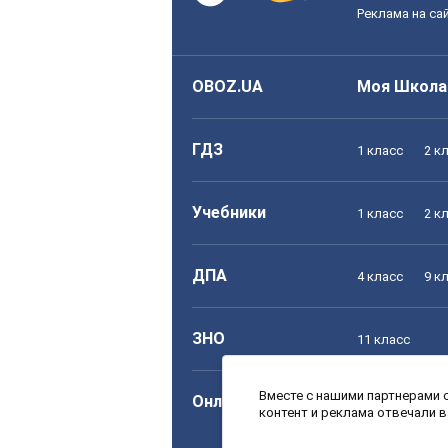
Реклама на са
OBOZ.UA
Моя Школа
ГДЗ
1 класс
2 к
Учебники
1 класс
2 к
ДПА
4 класс
9 к
ЗНО
11 класс
Вместе с нашими партнерами с
Онлайн уроки
1 класс
2 к
контент и реклама отвечали 