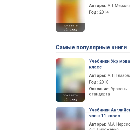
Авторы:
А. Г. Мерзля
Год:
2014
показать
обложку
Самые популярные книги
Учебники Укр мова
класс
Авторы:
А. П. Глазов
Год:
2018
Описание:
Уровень
стандарта
показать
обложку
Учебники Английс
язык 11 класс
Авторы:
М.А. Нерсис
А.О. Пироженко