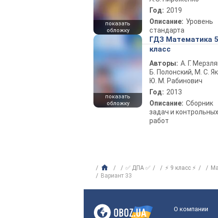
Год:
2019
Описание:
Уровень
показать
стандарта
обложку
ГДЗ Математика 
класс
Авторы:
А. Г. Мерзля
Б. Полонский, М. С. Як
Ю. М. Рабинович
Год:
2013
показать
Описание:
Сборник
обложку
задач и контрольны
работ
✅ ДПА ✅
⚡ 9 класс ⚡
Ма
Вариант 33
О компании