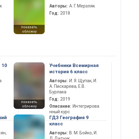
к
Авторы:
А. Г. Мерзляк
Год:
2018
показать
обложку
 10
Учебники Всемирная
история 6 класс
а
Авторы:
И. Я. Щупак, И.
А. Пискарева, Е.В.
Бурлака
Год:
2019
показать
Описание:
Интегрирова
обложку
нный курс
кий
ГДЗ География 9
класс
ян,
Авторы:
В. М. Бойко, И.
Л. Дитчук