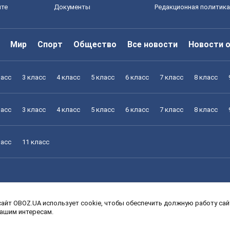
йте
Документы
Редакционная политика
Мир
Спорт
Общество
Все новости
Новости 
ласс
3 класс
4 класс
5 класс
6 класс
7 класс
8 класс
ласс
3 класс
4 класс
5 класс
6 класс
7 класс
8 класс
ласс
11 класс
айт OBOZ.UA использует cookie, чтобы обеспечить должную работу сайт
ласс
3 класс
4 класс
5 класс
6 класс
7 класс
8 класс
вашим интересам.