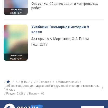
Описание:
Сборник задач и контрольных
работ
показать
обложку
Учебники Всемирная история 9
класс
Авторы:
А.А. Мартынюк, О. А. Гисем
Год:
2017
показать
обложку
✅ ДПА ✅
⚡ 9 класс ⚡
Математика ✍
Збірник завдань для державної підсумкової атестації з математики.
9 клас
Раздел 2 (2)
Вариант 62