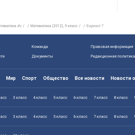
тематика ✍
Математика (2012), 9 класс
Вариант 7
Команда
Правовая информация
йте
Документы
Редакционная политика
Мир
Спорт
Общество
Все новости
Новости 
ласс
3 класс
4 класс
5 класс
6 класс
7 класс
8 класс
ласс
3 класс
4 класс
5 класс
6 класс
7 класс
8 класс