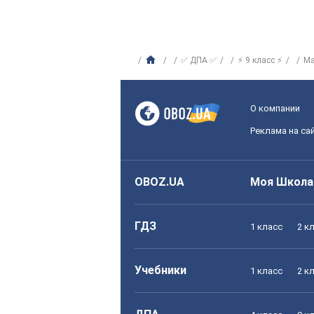
✅ ДПА ✅
⚡ 9 класс ⚡
Ма
О компании
Реклама на са
OBOZ.UA
Моя Школа
ГДЗ
1 класс
2 к
Учебники
1 класс
2 к