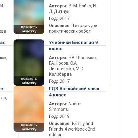
 И.
Авторы:
В. М. Бойко, И.
Л. Дитчук
Год:
2017
Описание:
Тетрадь для
показать
ова
практических работ
обложку
ная
Учебники Биология 9
класс
нюк,
Авторы:
Р.В. Шаламов,
Г.А. Носов, О.А.
Литовченко, М.С.
Калиберда
показать
Год:
2017
обложку
сс
ГДЗ Английский язык
4 класс
тар,
Авторы:
Naomi
Simmons
Год:
2019
Описание:
Family and
показать
Friends 4 workbook 2nd
обложку
edition