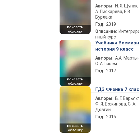
Авторы:
И. Я. Щупак,
А. Пискарева, Е.В.
Бурлака
Год:
2019
показать
Описание:
Интегрир
обложку
нный курс
Учебники Всемир
история 9 класс
Авторы:
А.А. Марты
О. А. Гисем
Год:
2017
показать
обложку
ГДЗ Физика 7 кла
Авторы:
В. Г. Барьях
Ф. Я. Божинова, С. А.
Довгий
Год:
2015
показать
обложку