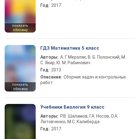
Год:
2017
показать
обложку
ГДЗ Математика 5 класс
Авторы:
А. Г. Мерзляк, В. Б. Полонский, М.
С. Якир, Ю. М. Рабинович
Год:
2013
Описание:
Сборник задач и контрольных
работ
показать
обложку
Учебники Биология 9 класс
Авторы:
Р.В. Шаламов, Г.А. Носов, О.А.
Литовченко, М.С. Калиберда
Год:
2017