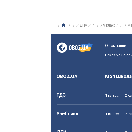
✅ ДПА ✅
⚡ 9 класс ⚡
Ма
О компании
Реклама на са
OBOZ.UA
Моя Школа
ГДЗ
1 класс
2 к
Учебники
1 класс
2 к