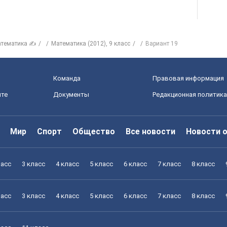
тематика ✍
Математика (2012), 9 класс
Вариант 19
Команда
Правовая информация
йте
Документы
Редакционная политика
Мир
Спорт
Общество
Все новости
Новости 
ласс
3 класс
4 класс
5 класс
6 класс
7 класс
8 класс
ласс
3 класс
4 класс
5 класс
6 класс
7 класс
8 класс