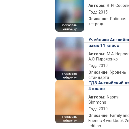
Авторы:
В. И. Собол
Год:
2015
Описание:
Рабочая
тетрадь
показать
обложку
Учебники Английс
язык 11 класс
Авторы:
М.А. Нерсис
А.О. Пироженко
Год:
2019
Описание:
Уровень
показать
стандарта
обложку
ГДЗ Английский я
4 класс
Авторы:
Naomi
Simmons
Год:
2019
Описание:
Family an
показать
Friends 4 workbook 2
обложку
edition