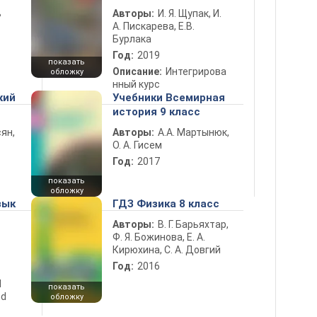
ь
Авторы:
И. Я. Щупак, И.
А. Пискарева, Е.В.
Бурлака
Год:
2019
показать
Описание:
Интегрирова
обложку
нный курс
кий
Учебники Всемирная
история 9 класс
ян,
Авторы:
А.А. Мартынюк,
О. А. Гисем
Год:
2017
показать
обложку
зык
ГДЗ Физика 8 класс
Авторы:
В. Г. Барьяхтар,
Ф. Я. Божинова, Е. А.
Кирюхина, С. А. Довгий
Год:
2016
d
показать
nd
обложку