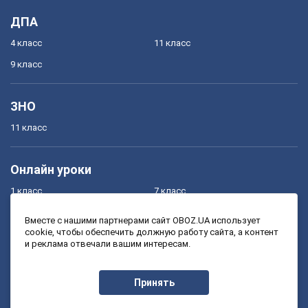
ДПА
4 класс
11 класс
9 класс
ЗНО
11 класс
Онлайн уроки
1 класс
7 класс
2 класс
8 класс
Вместе с нашими партнерами сайт OBOZ.UA использует
cookie, чтобы обеспечить должную работу сайта, а контент
3 класс
9 класс
и реклама отвечали вашим интересам.
4 класс
10 класс
5 класс
11 класс
Принять
6 класс