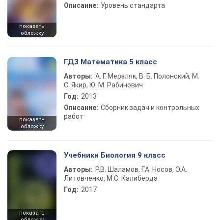
Описание:
Уровень стандарта
показать
обложку
ГДЗ Математика 5 класс
Авторы:
А. Г. Мерзляк, В. Б. Полонский, М.
С. Якир, Ю. М. Рабинович
Год:
2013
Описание:
Сборник задач и контрольных
работ
показать
обложку
Учебники Биология 9 класс
Авторы:
Р.В. Шаламов, Г.А. Носов, О.А.
Литовченко, М.С. Калиберда
Год:
2017
показать
обложку