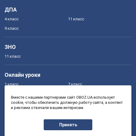
ДПА
4 класс
11 класс
9 класс
ЗНО
11 класс
Онлайн уроки
1 класс
7 класс
2 класс
8 класс
Вместе с нашими партнерами сайт OBOZ.UA использует
cookie, чтобы обеспечить должную работу сайта, а контент
3 класс
9 класс
и реклама отвечали вашим интересам.
4 класс
10 класс
5 класс
11 класс
Принять
6 класс