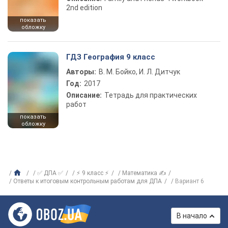
2nd edition
показать
обложку
ГДЗ География 9 класс
Авторы:
В. М. Бойко, И. Л. Дитчук
Год:
2017
Описание:
Тетрадь для практических
работ
показать
обложку
✅ ДПА ✅
⚡ 9 класс ⚡
Математика ✍
Ответы к итоговым контрольным работам для ДПА
Вариант 6
В начало