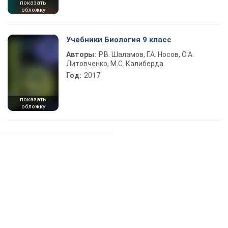
показать
обложку
Учебники Биология 9 класс
Авторы:
Р.В. Шаламов, Г.А. Носов, О.А.
Литовченко, М.С. Калиберда
Год:
2017
показать
обложку