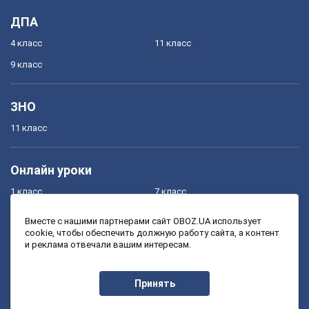
ДПА
4 класс
11 класс
9 класс
ЗНО
11 класс
Онлайн уроки
1 класс
7 класс
2 класс
8 класс
Вместе с нашими партнерами сайт OBOZ.UA использует
cookie, чтобы обеспечить должную работу сайта, а контент
3 класс
9 класс
и реклама отвечали вашим интересам.
4 класс
10 класс
5 класс
11 класс
Принять
6 класс