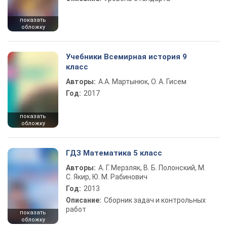
показать
обложку
Учебники Всемирная история 9
класс
Авторы:
А.А. Мартынюк, О. А. Гисем
Год:
2017
показать
обложку
ГДЗ Математика 5 класс
Авторы:
А. Г. Мерзляк, В. Б. Полонский, М.
С. Якир, Ю. М. Рабинович
Год:
2013
Описание:
Сборник задач и контрольных
работ
показать
обложку